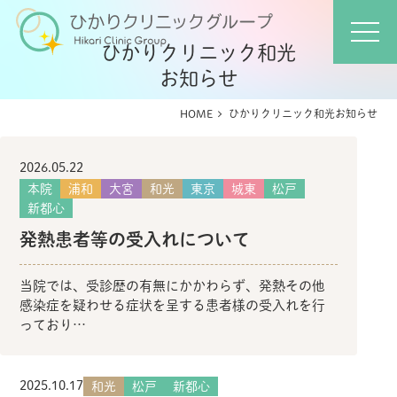
ひかりクリニック和光
お知らせ
HOME
ひかりクリニック和光お知らせ
2026.05.22
本院
浦和
大宮
和光
東京
城東
松戸
新都心
発熱患者等の受入れについて
当院では、受診歴の有無にかかわらず、発熱その他
感染症を疑わせる症状を呈する患者様の受入れを行
っており…
2025.10.17
和光
松戸
新都心